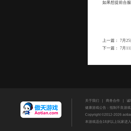
如果想提前合服
上一篇：
7月
下一篇：
7月
关于我们
|
商务合作
|
诚
健康游戏公告：抵制不良游戏 
Copyright ©2012-
2026 ao
本游戏适合18岁以上玩家进