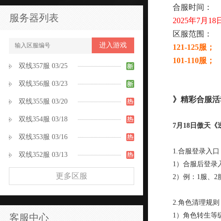
合服时间：
服务器列表
2025年7月18
区服范围：
进入游戏
121-125服；
101-110服；
双线357服 03/25
双线356服 03/23
》精彩合服
双线355服 03/20
双线354服 03/18
7月18日傲天
双线353服 03/16
1.合服登录入口
双线352服 03/13
1）合服后登录
更多区服
2）例：1服、
2.角色清理规则
1）角色转生等
客服中心