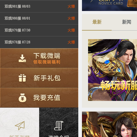
双线981服 08/03
双线980服 08/01
最新
新闻
双线979服 07/30
双线978服 07/28