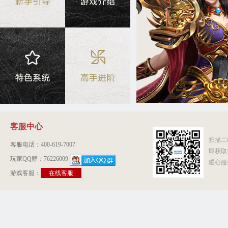
客服中心
扫描二
客服电话：400-619-7007
即获取
玩家QQ群：76226009
暖心服
游戏客服：
在线客服