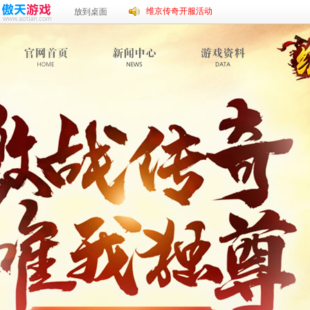
维京传奇开服活动
放到桌面