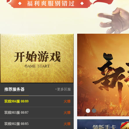
推荐服务器
+更多区服
双线984服 08/09
双线983服 08/07
•
•
双线982服 08/05