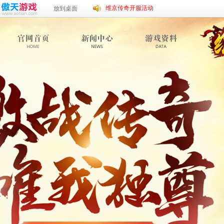
维京传奇开服活动
放到桌面