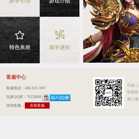
客服中心
扫描二
客服电话：400-619-7007
即获取
玩家QQ群：76226009
暖心服
游戏客服：
在线客服