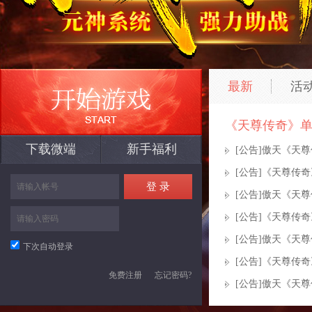
最新
活
下载微端
新手福利
[公告]
[公告]
《天尊传奇
[公告]
[公告]
《天尊传奇
[公告]
下次自动登录
[公告]
《天尊传奇
免费注册
忘记密码?
[公告]