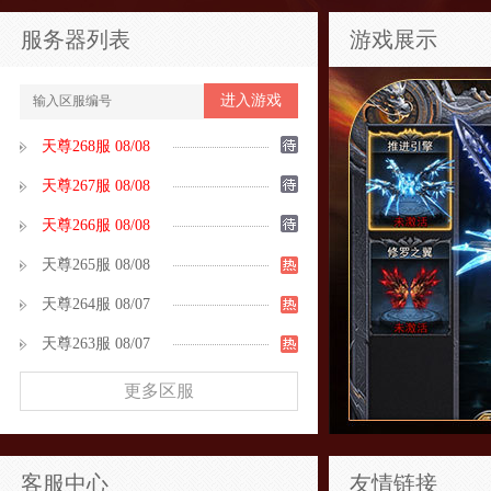
服务器列表
游戏展示
进入游戏
天尊268服 08/08
天尊267服 08/08
天尊266服 08/08
天尊265服 08/08
天尊264服 08/07
天尊263服 08/07
更多区服
客服中心
友情链接