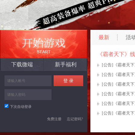
最新
活
下载微端
新手福利
[公告]
《霸者天下
[公告]
《霸者天下
[公告]
《霸者天下
[公告]
《霸者天下
[公告]
《霸者天下
下次自动登录
[公告]
《霸者天下
免费注册
忘记密码?