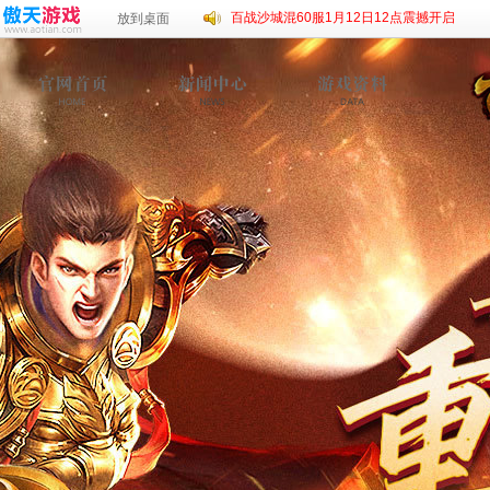
百战沙城混60服1月12日12点震撼开启
放到桌面