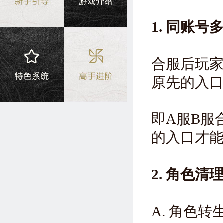
1. 同账
合服后玩
原先的入
即A服B服
的入口才能
2. 角色清
A. 角色