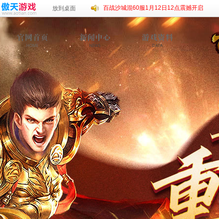
百战沙城混60服1月12日12点震撼开启
放到桌面