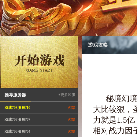
游戏攻略
推荐服务器
+更多区服
秘境幻境都
大比较狠，
双线708服 08/10
力就是1.5
双线707服 08/07
相对战力因
双线706服 08/04