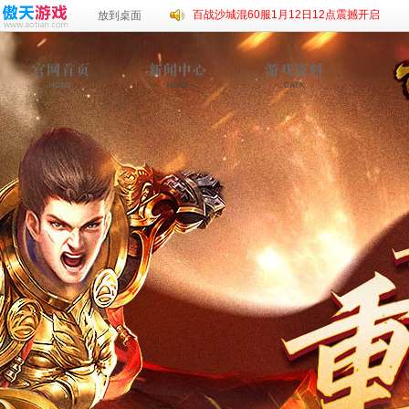
百战沙城混60服1月12日12点震撼开启
放到桌面