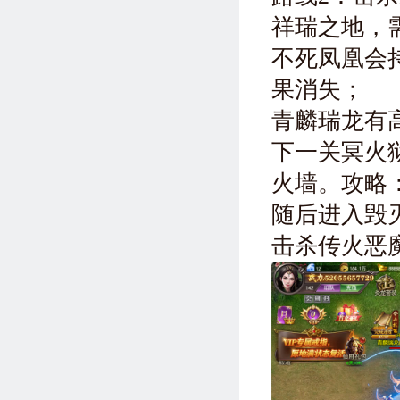
祥瑞之地，
不死凤凰会
果消失；
青麟瑞龙有
下一关冥火
火墙。攻略
随后进入毁
击杀传火恶