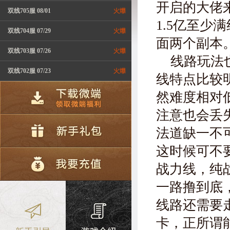
开启的大佬来
双线705服 08/01
1.5亿至
双线704服 07/29
面两个副本
双线703服 07/26
线路玩法
双线702服 07/23
线特点比较
然难度相对
注意也会丢
法道缺一不
这时候可不
战力线，纯
一路撸到底
线路还需要
卡，正所谓