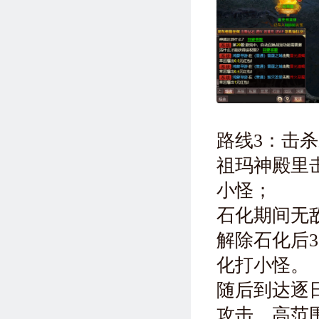
路线3：击
祖玛神殿里
小怪；
石化期间无
解除石化后
化打小怪。
随后到达逐日
攻击、高范