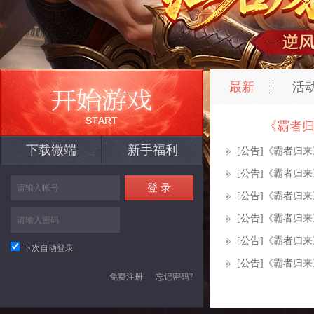
最新
活
《霸者
下载微端
新手福利
[公告]
《霸者归来
[公告]
《霸者归来
[公告]
《霸者归来
[公告]
《霸者归来
[公告]
《霸者归来
下次自动登录
[公告]
《霸者归来
免费注册
忘记密码?