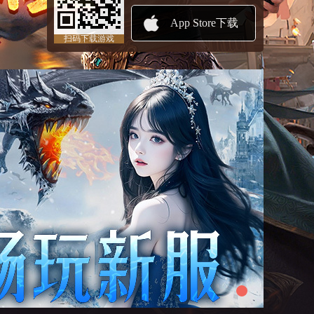
App Store下载
扫码下载游戏