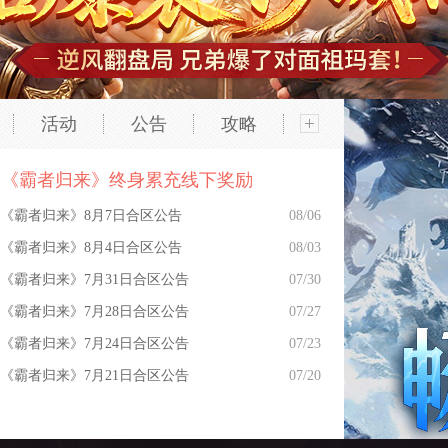
活动
公告
攻略
《霸者归来》终身累充线下奖励
《霸者归来》8月7日合区公告
08/06
《霸者归来》8月4日合区公告
08/03
《霸者归来》7月31日合区公告
07/30
《霸者归来》7月28日合区公告
07/27
《霸者归来》7月24日合区公告
07/23
《霸者归来》7月21日合区公告
07/20