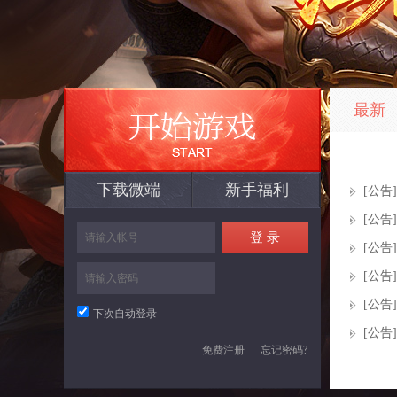
最新
下载微端
新手福利
[公告]
[公告]
[公告]
[公告]
[公告]
下次自动登录
[公告]
免费注册
忘记密码?