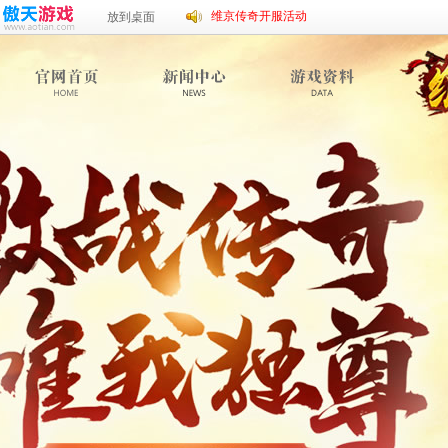
维京传奇开服活动
放到桌面