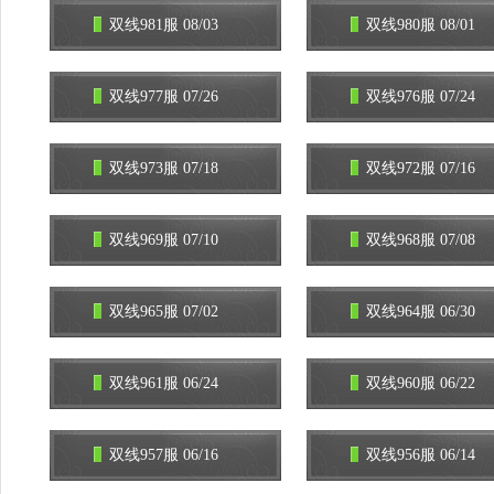
双线981服 08/03
双线980服 08/01
双线977服 07/26
双线976服 07/24
双线973服 07/18
双线972服 07/16
双线969服 07/10
双线968服 07/08
双线965服 07/02
双线964服 06/30
双线961服 06/24
双线960服 06/22
双线957服 06/16
双线956服 06/14