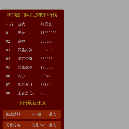
2026热门网页游戏排行榜
排行
游戏
热度值
01
破天
11889233
02
逆神
955695
03
四圣封神
896205
04
维京传奇
889233
05
伏魔战歌
198005
06
刺沙
89542
07
传奇岁月
88139
08
王者之心2
70085
今日最新开服
百战沙城
707服
进入
天尊传奇
天尊262
进入